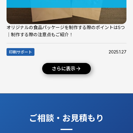
オリジナルの食品パッケージを制作する際のポイントは5つ
｜制作する際の注意点もご紹介！
2025.1.27
印刷サポート
さらに表示
arrow_forward
ご相談・お見積もり