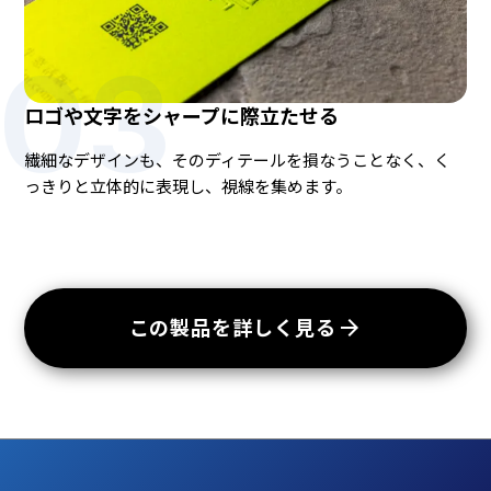
03
ロゴや文字をシャープに際立たせる
繊細なデザインも、そのディテールを損なうことなく、く
っきりと立体的に表現し、視線を集めます。
arrow_forward
この製品を詳しく見る