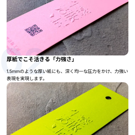
02
厚紙でこそ活きる「力強さ」
1.5mmのような厚い紙にも、深く均一な圧力をかけ、力強い
表現を実現します。