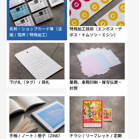
名刺・ショップカード等（活
特殊加工技術（エンボス・デ
版 / 箔押 / 特殊加工）
ボス・トムソン・ミシン）
下げ札（タグ） / 荷札
業務、事務印刷・複写伝票・
封筒
手帳 / ノート / 冊子（ZINE）
チラシ / リーフレット / 定期