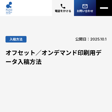
phone
mail_outline
電話をかける
お問い合わせ
公開日：2025.10.1
入稿方法
オフセット／オンデマンド印刷用デ
ータ入稿方法