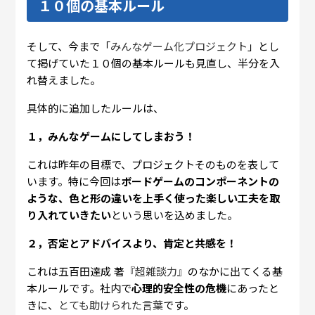
１０個の基本ルール
そして、今まで「
みんなゲーム化プロジェクト
」とし
て掲げていた１０個の基本ルールも見直し、半分を入
れ替えました。
具体的に追加したルールは、
１，みんなゲームにしてしまおう！
これは昨年の目標で、プロジェクトそのものを表して
います。特に今回は
ボードゲームのコンポーネントの
ような、色と形の違いを上手く使った楽しい工夫を取
り入れていきたい
という思いを込めました。
２，否定とアドバイスより、肯定と共感を！
これは五百田達成 著
『超雑談力』
のなかに出てくる基
本ルールです。社内で
心理的安全性の危機
にあったと
きに、
とても助けられた言葉
です。