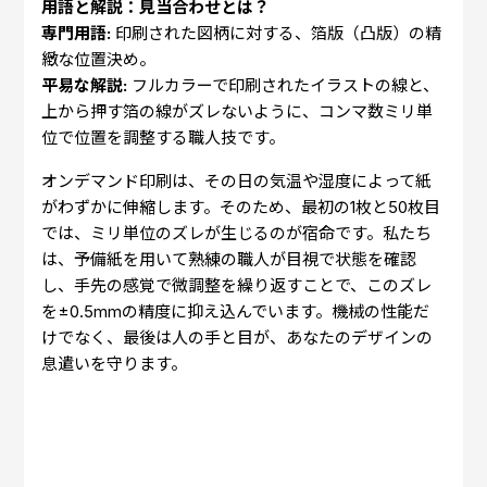
用語と解説：見当合わせとは？
専門用語:
印刷された図柄に対する、箔版（凸版）の精
緻な位置決め。
平易な解説:
フルカラーで印刷されたイラストの線と、
上から押す箔の線がズレないように、コンマ数ミリ単
位で位置を調整する職人技です。
オンデマンド印刷は、その日の気温や湿度によって紙
がわずかに伸縮します。そのため、最初の1枚と50枚目
では、ミリ単位のズレが生じるのが宿命です。私たち
は、予備紙を用いて熟練の職人が目視で状態を確認
し、手先の感覚で微調整を繰り返すことで、このズレ
を±0.5mmの精度に抑え込んでいます。機械の性能だ
けでなく、最後は人の手と目が、あなたのデザインの
息遣いを守ります。