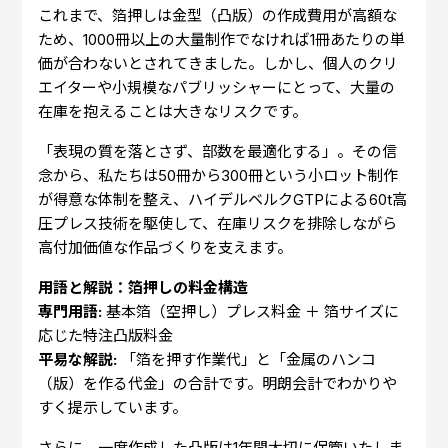
これまで、箔押しは金型（凸版）の作成費用が高額な
ため、1000冊以上の大量制作でなければ1冊あたりの単
価が合わないとされてきました。しかし、個人のクリ
エイターや小規模なパブリッシャーにとって、大量の
在庫を抱えることは大きなリスクです。
「表現の質を落とさず、部数を最適化する」。その信
念から、私たちは50冊から300冊という小ロット制作
が得意な体制を整え、ハイデルベルクGTPによる60t高
圧プレス技術を駆使して、在庫リスクを排除しながら
高付加価値な作品づくりを支えます。
用語と解説：箔押しの料金構造
専門用語:
基本箔（空押し）プレス料金 ＋ 箔サイズに
応じた特注凸版料金
平易な解説:
「箔を押す作業代」と「金属のハンコ
（版）を作る代金」の合計です。明朗会計でわかりや
すく提示しています。
さらに、一度作成した凸版は1年間大切に保管いたしま