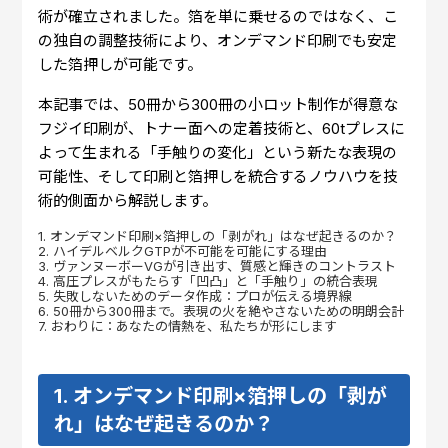
術が確立されました。箔を単に乗せるのではなく、こ
の独自の調整技術により、オンデマンド印刷でも安定
した箔押しが可能です。
本記事では、50冊から300冊の小ロット制作が得意な
フジイ印刷が、トナー面への定着技術と、60tプレスに
よって生まれる「手触りの変化」という新たな表現の
可能性、そして印刷と箔押しを統合するノウハウを技
術的側面から解説します。
1. オンデマンド印刷×箔押しの「剥がれ」はなぜ起きるのか？
2. ハイデルベルクGTPが不可能を可能にする理由
3. ヴァンヌーボーVGが引き出す、質感と輝きのコントラスト
4. 高圧プレスがもたらす「凹凸」と「手触り」の統合表現
5. 失敗しないためのデータ作成：プロが伝える境界線
6. 50冊から300冊まで。表現の火を絶やさないための明朗会計
7. おわりに：あなたの情熱を、私たちが形にします
1. オンデマンド印刷×箔押しの「剥が
れ」はなぜ起きるのか？