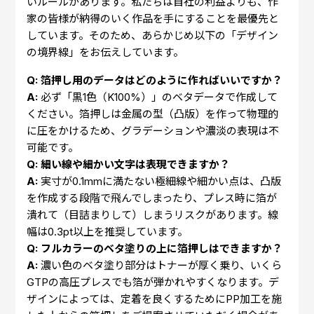
いルールがあります。私たちは自社の利益よりも、作
家の皆様が納得のいく作品を手にすることを最優先と
しています。そのため、あらかじめ以下の「デザイン
の境界線」をお伝えしています。
Q: 箔押し用のデータはどのように作ればいいですか？
A:
必ず「黒1色（K100%）」のベタデータで作成して
ください。箔押しは金属の型（凸版）を作って物理的
に圧をかけるため、グラデーションや濃淡の表現は不
可能です。
Q: 細い線や細かい文字は表現できますか？
A:
実寸が0.1mmに満たない極細線や細かい点は、凸版
を作成する段階で飛んでしまったり、プレス時に箔が
潰れて（目詰まりして）しまうリスクがあります。線
幅は0.3pt以上を推奨しています。
Q: フルカラーのベタ塗りの上に箔押しはできますか？
A:
濃い色のベタ塗り部分はトナーが厚く乗り、いくら
GTPの高圧プレスでも箔が弾かれやすくなります。デ
ザインによっては、定着を良くするためにPP加工を施