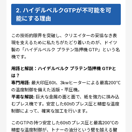
2. ハイデルベルクGTPが不可能を可
能にする理由
この技術的限界を突破し、クリエイターの妥協なき表
現を支えるために私たちがたどり着いたのが、ドイツ
製の「ハイデルベルク プラテン箔押機 GTP」という名
機です。
用語と解説：ハイデルベルク プラテン箔押機 GTPと
は？
専門用語:
最大印圧60t、3kwヒーターによる最高200℃
の温度制御を備えた活版・平圧機。
平易な解説:
巨大な金属の面と面で、紙を強力に挟み込
むプレス機です。安定した60tのプレス圧と精密な温度
制御によって、確実な加工を行います。
このGTPの持つ安定した60tのプレス圧と最高200℃の
精密な温度制御が、トナーの油分という壁を越える鍵