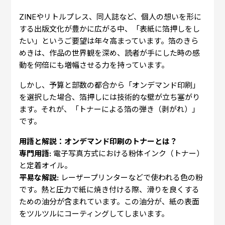
ZINEやリトルプレス、同人誌など、個人の想いを形に
する出版文化が豊かに広がる中、「表紙に箔押しをし
たい」というご要望は年々高まっています。箔のきら
めきは、作品の世界観を深め、読者が手にした時の感
動を何倍にも増幅させる力を持っています。
しかし、予算と部数の都合から「オンデマンド印刷」
を選択した場合、箔押しには技術的な壁が立ち塞がり
ます。それが、「トナーによる箔の弾き（剥がれ）」
です。
用語と解説：オンデマンド印刷のトナーとは？
専門用語:
電子写真方式における粉体インク（トナー）
と定着オイル。
平易な解説:
レーザープリンターなどで使われる色の粉
です。熱と圧力で紙に焼き付ける際、滑りを良くする
ための油分が含まれています。この油分が、紙の表面
をツルツルにコーティングしてしまいます。